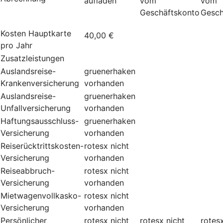
aufladen
vom
vom
Geschäftskonto
Gesch
Kosten Hauptkarte
40,00 €
pro Jahr
Zusatzleistungen
Auslandsreise-
gruenerhaken
Krankenversicherung
vorhanden
Auslandsreise-
gruenerhaken
Unfallversicherung
vorhanden
Haftungsausschluss-
gruenerhaken
Versicherung
vorhanden
Reiserücktrittskosten-
rotesx
nicht
Versicherung
vorhanden
Reiseabbruch-
rotesx
nicht
Versicherung
vorhanden
Mietwagenvollkasko-
rotesx
nicht
Versicherung
vorhanden
Persönlicher
rotesx
nicht
rotesx
nicht
rotes