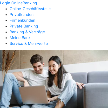
Login OnlineBanking
Online-Geschäftsstelle
Privatkunden
Firmenkunden
Private Banking
Banking & Verträge
Meine Bank
Service & Mehrwerte