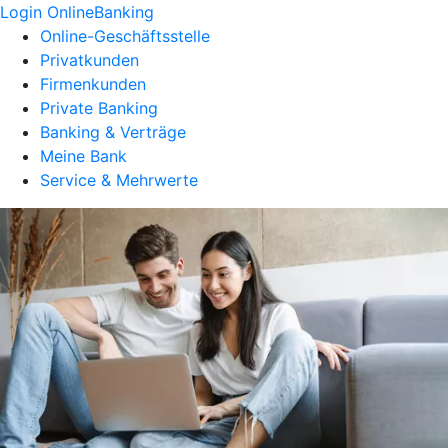
Login OnlineBanking
Online-Geschäftsstelle
Privatkunden
Firmenkunden
Private Banking
Banking & Verträge
Meine Bank
Service & Mehrwerte