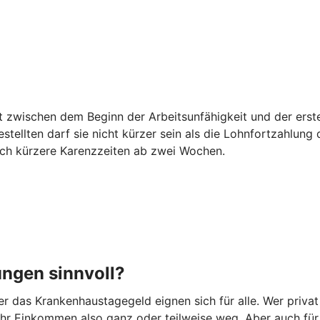
egt zwischen dem Beginn der Arbeitsunfähigkeit und der er
estellten darf sie nicht kürzer sein als die Lohnfortzahlun
auch kürzere Karenzzeiten ab zwei Wochen.
ungen sinnvoll?
 das Krankenhaustagegeld eignen sich für alle. Wer privat
t Ihr Einkommen also ganz oder teilweise weg. Aber auch fü