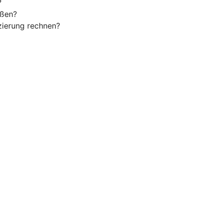
?
eßen?
zierung rechnen?